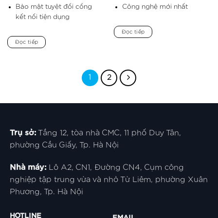
Bảo mật tuyệt đối cổng
Công nghệ mới nhất
kết nối tiện dụng
Đọc tiếp
Đọc tiếp
1
2
Trụ sở:
Tầng 12, tòa nhà CMC, 11 phố Duy Tân,
phường Cầu Giấy, Tp. Hà Nội
Nhà máy:
Lô A2, CN1, Đường CN4, Cụm công
nghiệp tập trung vừa và nhỏ Từ Liêm, phường Xuân
Phương, Tp. Hà Nội
HOTLINE
EMAIL