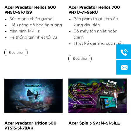
Acer Predator Helios 500
Acer Predator Helios 700
PH517-51-71S9
PH717-71-95RU
Sức mạnh chiến game
Bàn phím trượt kèm ép
Hiệu năng đồ họa ấn tượng
xung đầu tiên
Màn hình 144Hz
Cỗ máy tản nhiệt hoàn
Hệ thống tản nhiệt tối ưu
chỉnh
Thiết kế gaming cực ngầu
Đọc tiếp
Đọc tiếp
Acer Predator Trition 500
Acer Spin 3 SP314-51-51LE
PT515-51-78AR