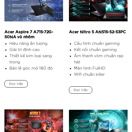
Acer Aspire 7 A715-72G-
Acer Nitro 5 AN515-52-53PC
50NA vỏ nhôm
Hiệu năng ấn tượng
Cấu hình chuẩn gaming
Giải trí đỉnh cao
Kết nối chuẩn gaming
Thiết kế kim loại sang
Âm thanh vòm chuẩn rạp
trọng
hát
Bản lề góc mở 180 độ
Màn hình FullHD
Wifi chuẩn killer
Đọc tiếp
Đọc tiếp