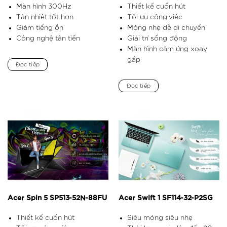
Màn hình 300Hz
Thiết kế cuốn hút
Tản nhiệt tốt hơn
Tối ưu công việc
Giảm tiếng ồn
Mỏng nhẹ dễ di chuyển
Công nghệ tân tiến
Giải trí sống động
Màn hình cảm ứng xoay
gấp
Đọc tiếp
Đọc tiếp
Acer Spin 5 SP513-52N-88FU
Acer Swift 1 SF114-32-P2SG
Thiết kế cuốn hút
Siêu mỏng siêu nhẹ