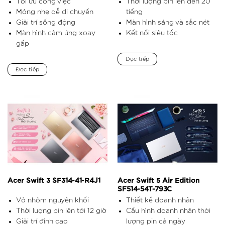
Tối ưu công việc
Thời lượng pin lên đến 20
Mỏng nhẹ dễ di chuyển
tiếng
Giải trí sống động
Màn hình sáng và sắc nét
Màn hình cảm ứng xoay
Kết nối siêu tốc
gấp
Đọc tiếp
Đọc tiếp
Acer Swift 3 SF314-41-R4J1
Acer Swift 5 Air Edition
SF514-54T-793C
Vỏ nhôm nguyên khối
Thiết kế doanh nhân
Thời lượng pin lên tới 12 giờ
Cấu hình doanh nhân thời
Giải trí đỉnh cao
lượng pin cả ngày