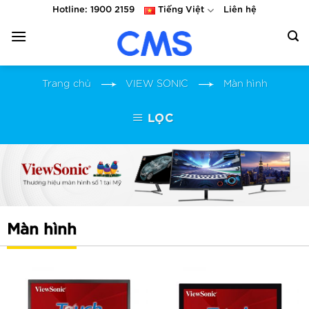
Skip
Hotline: 1900 2159
Tiếng Việt
Liên hệ
to
content
Trang chủ
VIEW SONIC
Màn hình
LỌC
Màn hình