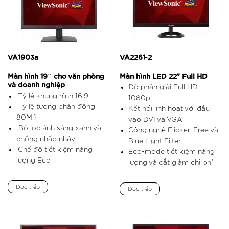
VA1903a
VA2261-2
Màn hình 19″ cho văn phòng
Màn hình LED 22” Full HD
và doanh nghiệp
Độ phân giải Full HD
Tỷ lệ khung hình 16:9
1080p
Tỷ lệ tương phản động
Kết nối linh hoạt với đầu
80M:1
vào DVI và VGA
Bộ lọc ánh sáng xanh và
Công nghệ Flicker-Free và
chống nhấp nháy
Blue Light Filter
Chế độ tiết kiệm năng
Eco-mode tiết kiệm năng
lượng Eco
lượng và cắt giảm chi phí
Đọc tiếp
Đọc tiếp