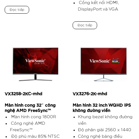
Cổng kết nối HDMI,
DisplayPort và VGA
Đọc tiếp
Đọc tiếp
VX3258-2KC-mhd
VX3276-2K-mhd
Màn hình cong 32″ công
Màn hình 32 inch WQHD IPS
nghệ AMD FreeSync™
không đường viền
Màn hình cong 1800R
Khung bezel không đường
Công nghệ AMD
viền
FreeSync™
Độ phân giải 2560 x 1440
Độ phủ màu 85% NTSC
Công nghệ bảng điều