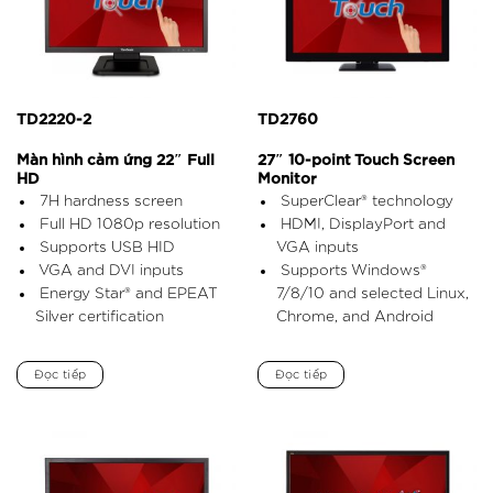
TD2220-2
TD2760
Màn hình cảm ứng 22″ Full
27″ 10-point Touch Screen
HD
Monitor
7H hardness screen
SuperClear® technology
Full HD 1080p resolution
HDMI, DisplayPort and
Supports USB HID
VGA inputs
VGA and DVI inputs
Supports Windows®
Energy Star® and EPEAT
7/8/10 and selected Linux,
Silver certification
Chrome, and Android
Đọc tiếp
Đọc tiếp