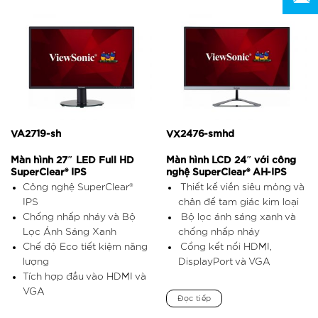
VA2719-sh
VX2476-smhd
Màn hình 27″ LED Full HD
Màn hình LCD 24″ với công
SuperClear® IPS
nghệ SuperClear® AH-IPS
Công nghệ SuperClear®
Thiết kế viền siêu mỏng và
IPS
chân đế tam giác kim loại
Chống nhấp nháy và Bộ
Bộ lọc ánh sáng xanh và
Lọc Ánh Sáng Xanh
chống nhấp nháy
Chế độ Eco tiết kiệm năng
Cổng kết nối HDMI,
lượng
DisplayPort và VGA
Tích hợp đầu vào HDMI và
VGA
Đọc tiếp