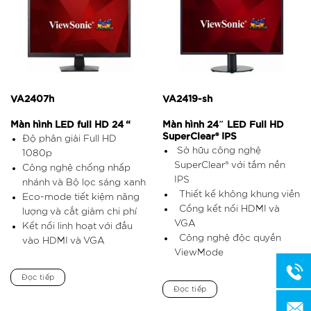
VA2407h
VA2419-sh
Màn hình LED full HD 24 “
Màn hình 24″ LED Full HD
SuperClear® IPS
Độ phân giải Full HD
Sở hữu công nghệ
1080p
SuperClear® với tầm nền
Công nghệ chống nhấp
IPS
nhánh và Bộ lọc sáng xanh
Thiết kế không khung viền
Eco-mode tiết kiệm năng
Cổng kết nối HDMI và
lượng và cắt giảm chi phí
VGA
Kết nối linh hoạt với đầu
Công nghệ độc quyền
vào HDMI và VGA
ViewMode
Đọc tiếp
Đọc tiếp