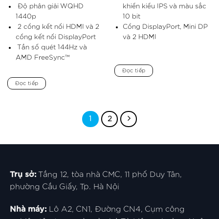
Độ phân giải WQHD
khiển kiểu IPS và màu sắc
1440p
10 bit
2 cổng kết nối HDMI và 2
Cổng DisplayPort, Mini DP
cổng kết nối DisplayPort
và 2 HDMI
Tần số quét 144Hz và
AMD FreeSync™
Đọc tiếp
Đọc tiếp
1
2
Trụ sở:
Tầng 12, tòa nhà CMC, 11 phố Duy Tân,
phường Cầu Giấy, Tp. Hà Nội
Nhà máy:
Lô A2, CN1, Đường CN4, Cụm công