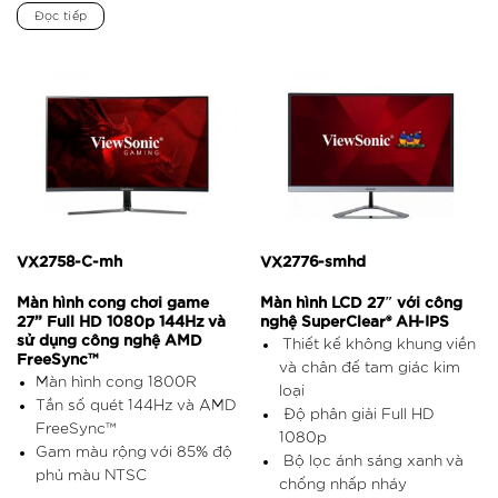
Đọc tiếp
VX2758-C-mh
VX2776-smhd
Màn hình cong chơi game
Màn hình LCD 27″ với công
27” Full HD 1080p 144Hz và
nghệ SuperClear® AH-IPS
sử dụng công nghệ AMD
Thiết kế không khung viền
FreeSync™
và chân đế tam giác kim
Màn hình cong 1800R
loại
Tần số quét 144Hz và AMD
Độ phân giải Full HD
FreeSync™
1080p
Gam màu rộng với 85% độ
Bộ lọc ánh sáng xanh và
phủ màu NTSC
chống nhấp nháy