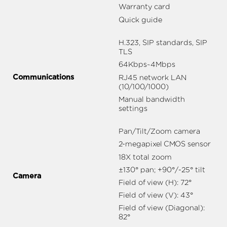
Warranty card
Quick guide
H.323, SIP standards, SIP
TLS
64Kbps~4Mbps
Communications
RJ45 network LAN
(10/100/1000)
Manual bandwidth
settings
Pan/Tilt/Zoom camera
2-megapixel CMOS sensor
18X total zoom
±130° pan; +90°/-25° tilt
Camera
Field of view (H): 72°
Field of view (V): 43°
Field of view (Diagonal):
82°