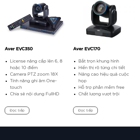
Aver EVC350
Aver EVC170
License nâng cấp lên 6, 8
Bắt trọn khung hình
hoặc 10 điểm
Hiển thị rõ từng chi tiết
Camera PTZ zoom 18X
Nâng cao hiệu quả cuộc
Tính năng ghi âm One-
họp
touch
Hỗ trợ phần mềm free
Chia sẻ nội dung FullHD
Chất lượng vượt trội
Đọc tiếp
Đọc tiếp