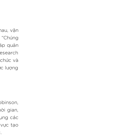
hau, vận
. “Chúng
háp quản
Research
 chức và
ực lượng
obinson,
ời gian,
dụng các
 vực tạo
.