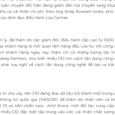
ý luận chuyển đổi hiện đang giảm dần mà chuyển sang thự
thu và cải thiện chi phí, theo ông Andy Rowsell-Jones, phó 
cứu lãnh đạo điều hành của Cartner.
ản lý, đã thăm dò các giám đốc điều hành cấp cao từ 1000
ủa khách hàng là mối quan tâm hàng đầu của họ. Với công
iệm khách hàng ngày nay, thậm chí cả những tương tác tr
rateg Partners, cho biết nhiều CIO tìm cách tận dụng công
 phải suy nghĩ về cách tận dụng công nghệ để tạo ra trả
iá trị như vậy nên CIO đang đưa dữ liệu trở thành một trong 
c thông tin quốc gia (NASCIO) đã thăm dò nhân viên và t
ố 10 ưu tiên chiến lược. Jimit Arora, một đối tác cung cấp
nhiều CIO đặc biệt tập trung vào việc cải thiện chất lượng 