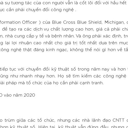
 sự tương tác của con người vẫn là cốt lõi đối với hầu hết 
ực cần phải chuyển đổi công nghệ .
formation Officer ) của Blue Cross Blue Shield, Michigan, 
để tạo ra các dịch vụ chất lượng cao hơn, giá cả phải c
ên, nhà cung cấp y tế và bệnh nhân. Và ông phải xác định, t
lại lợi nhuận cao nhất cho giá trị tốt nhất dựa trên mục
 công nghệ thật đáng kinh ngạc, không thể nói gì hơn về 
iếp tục với chuyển đổi kỹ thuật số trong năm nay và hơn 
cũng như nhanh nhạy hơn. Họ sẽ tìm kiếm các công nghệ 
ải pháp mà tổ chức của họ cần phải cạnh tranh.
CIO vào năm 2020
ao trùm giữa các tổ chức, nhưng các nhà lãnh đạo CNTT 
hơn kỹ thuật số. Hiện tại, kỹ thuật vẫn đứng đầu, nhưng 