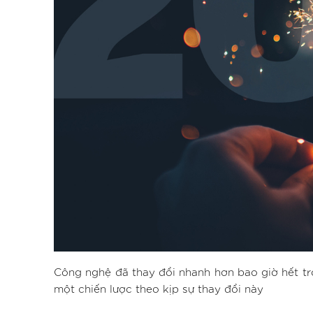
Công nghệ đã thay đổi nhanh hơn bao giờ hết tro
một chiến lược theo kịp sự thay đổi này