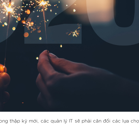
ng thập kỷ mới, các quản lý IT sẽ phải cân đối các lựa ch