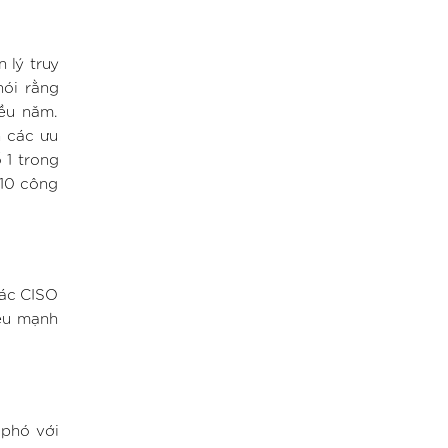
 lý truy
ói rằng
iều năm.
h các ưu
 1 trong
 10 công
các CISO
iệu mạnh
 phó với