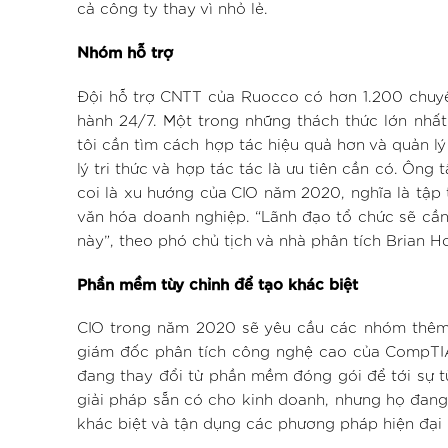
cả công ty thay vì nhỏ lẻ.
Nhóm hỗ trợ
Đội hỗ trợ CNTT của Ruocco có hơn 1.200 chuyên
hành 24/7. Một trong những thách thức lớn nhất
tôi cần tìm cách hợp tác hiệu quả hơn và quản lý 
lý tri thức và hợp tác tác là ưu tiên cần có. Ôn
coi là xu hướng của CIO năm 2020, nghĩa là tập
văn hóa doanh nghiệp. “Lãnh đạo tổ chức sẽ cần
này”, theo phó chủ tịch và nhà phân tích Brian H
Phần mềm tùy chỉnh để tạo khác biệt
CIO trong năm 2020 sẽ yêu cầu các nhóm thêm n
giám đốc phân tích công nghệ cao của CompTIA 
đang thay đổi từ phần mềm đóng gói để tới sự tù
giải pháp sẵn có cho kinh doanh, nhưng họ đang
khác biệt và tận dụng các phương pháp hiện đại