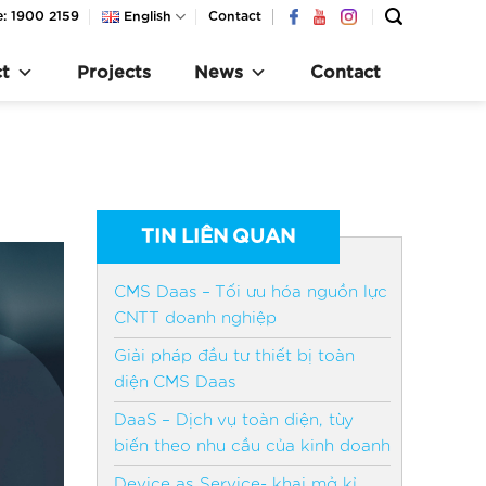
e: 1900 2159
English
Contact
t
Projects
News
Contact
TIN LIÊN QUAN
CMS Daas – Tối ưu hóa nguồn lực
CNTT doanh nghiệp
Giải pháp đầu tư thiết bị toàn
diện CMS Daas
DaaS – Dịch vụ toàn diện, tùy
biến theo nhu cầu của kinh doanh
Device as Service- khai mở kỉ