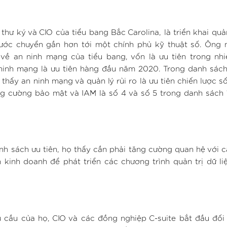
hư ký và CIO của tiểu bang Bắc Carolina, là triển khai quản
ớc chuyển gần hơn tới một chính phủ kỹ thuật số. Ông n
về an ninh mạng của tiểu bang, vốn là ưu tiên trong nh
ninh mạng là ưu tiên hàng đầu năm 2020. Trong danh sác
hấy an ninh mạng và quản lý rủi ro là ưu tiên chiến lược số
ng cường bảo mật và IAM là số 4 và số 5 trong danh sách
nh sách ưu tiên, họ thấy cần phải tăng cường quan hệ với 
h kinh doanh để phát triển các chương trình quản trị dữ l
u cầu của họ, CIO và các đồng nghiệp C-suite bắt đầu đối