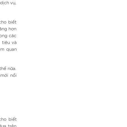
dịch vụ,
cho biết
hăng hơn
rong các
 tiêu và
tầm quan
thế nữa.
mới nổi
cho biết
dựa trên