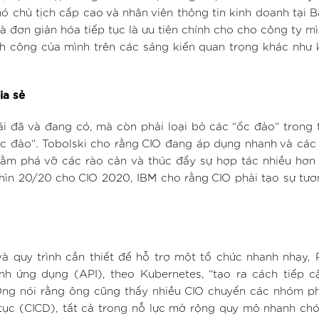
hó chủ tịch cấp cao và nhân viên thông tin kinh doanh tại 
à đơn giản hóa tiếp tục là ưu tiên chính cho cho công ty m
ành công của mình trên các sáng kiến quan trọng khác như 
ia sẻ
i đã và đang có, mà còn phải loại bỏ các “ốc đảo” trong 
 “ốc đảo”. Tobolski cho rằng CIO đang áp dụng nhanh và cá
m phá vỡ các rào cản và thúc đẩy sự hợp tác nhiều hơn 
hìn 20/20 cho CIO 2020, IBM cho rằng CIO phải tạo sự tươ
 quy trình cần thiết để hỗ trợ một tổ chức nhanh nhạy, 
ình ứng dụng (API), theo Kubernetes, “tạo ra cách tiếp 
 Ông nói rằng ông cũng thấy nhiều CIO chuyển các nhóm ph
n tục (CICD), tất cả trong nỗ lực mở rộng quy mô nhanh c