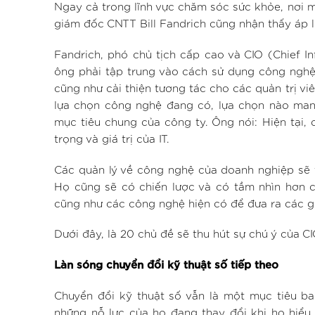
Ngay cả trong lĩnh vực chăm sóc sức khỏe, nơi mà
giám đốc CNTT Bill Fandrich cũng nhận thấy áp l
Fandrich, phó chủ tịch cấp cao và CIO (Chief In
ông phải tập trung vào cách sử dụng công nghệ 
cũng như cải thiện tương tác cho các quản trị vi
lựa chọn công nghệ đang có, lựa chọn nào mang 
mục tiêu chung của công ty. Ông nói: Hiện tại,
trọng và giá trị của IT.
Các quản lý về công nghệ của doanh nghiệp sẽ t
Họ cũng sẽ có chiến lược và có tầm nhìn hơn 
cũng như các công nghệ hiện có để đưa ra các gi
Dưới đây, là 20 chủ đề sẽ thu hút sự chú ý của 
Làn sóng chuyển đổi kỹ thuật số tiếp theo
Chuyển đổi kỹ thuật số vẫn là một mục tiêu b
những nỗ lực của họ đang thay đổi khi họ hiểu 