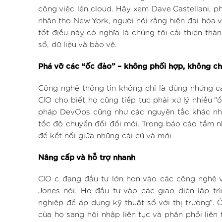
công việc lên cloud. Hãy xem Dave Castellani, p
nhân thọ New York, người nói rằng hiện đại hóa v
tốt điều này có nghĩa là chúng tôi cải thiện th
số, dữ liệu và bảo vệ.
Phá vỡ các “ốc đảo” – không phối hợp, không ch
Công nghệ thông tin không chỉ là dùng những cá
CIO cho biết họ cũng tiếp tục phải xử lý nhiều
pháp DevOps cũng như các nguyên tắc khác nhằ
tốc độ chuyển đổi đổi mới. Trong báo cáo tầm n
để kết nối giữa những cái cũ và mới
Nâng cấp và hỗ trợ nhanh
CIO c đang đầu tư lớn hơn vào các công nghệ và
Jones nói. Họ đầu tư vào các giao diện lập tr
nghiệp để áp dụng kỹ thuật số với thị trường”.
của họ sang hội nhập liên tục và phân phối liê