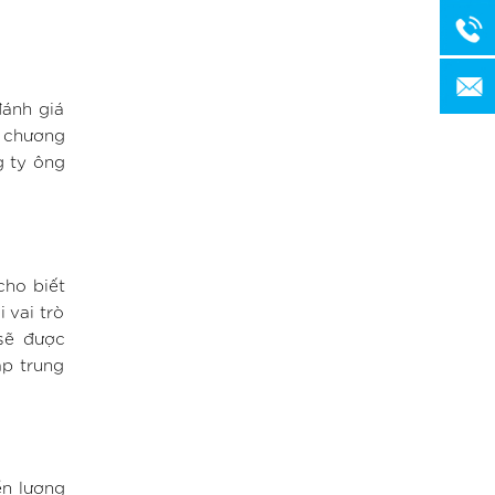
ánh giá
n chương
g ty ông
cho biết
 vai trò
sẽ được
ập trung
ển lượng