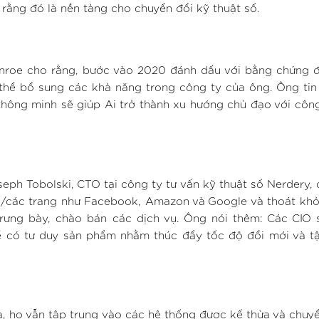
ra rằng đó là nền tảng cho chuyển đổi kỹ thuật số.
nroe cho rằng, bước vào 2020 đánh dấu với bằng chứng đ
ó thể bổ sung các khả năng trong công ty của ông. Ông ti
thông minh sẽ giúp Ai trở thành xu hướng chủ đạo với côn
eph Tobolski, CTO tại công ty tư vấn kỹ thuật số Nerdery, 
/các trang như Facebook, Amazon và Google và thoát khỏi
rưng bày, chào bán các dịch vụ. Ông nói thêm: Các CIO 
ể có tư duy sản phẩm nhằm thúc đẩy tốc độ đổi mới và t
a, họ vẫn tập trung vào các hệ thống được kế thừa và chuy