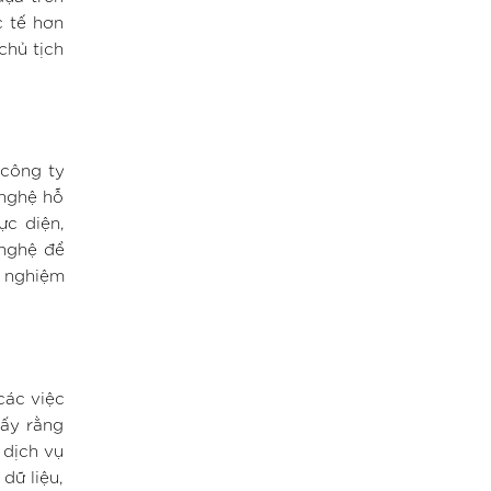
c tế hơn
chủ tịch
 công ty
 nghệ hỗ
ực diện,
 nghệ để
i nghiệm
các việc
hấy rằng
 dịch vụ
dữ liệu,