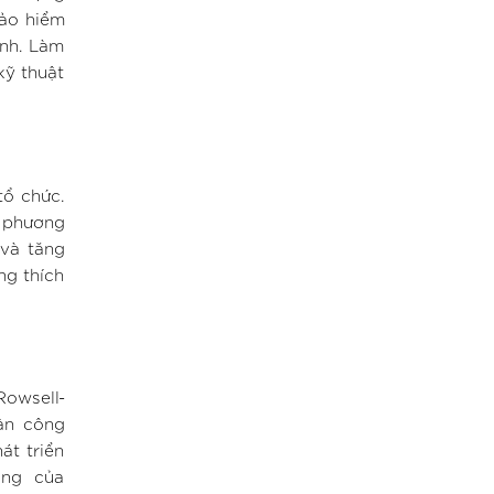
Bảo hiểm
ình. Làm
kỹ thuật
tổ chức.
c phương
và tăng
ng thích
Rowsell-
cận công
át triển
hóng của