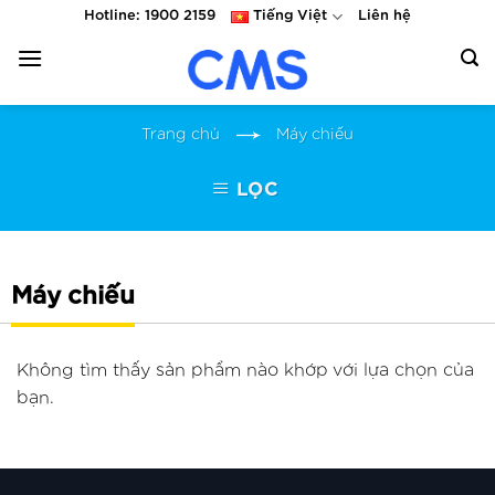
Skip
Hotline: 1900 2159
Tiếng Việt
Liên hệ
to
content
Trang chủ
Máy chiếu
LỌC
Máy chiếu
Không tìm thấy sản phẩm nào khớp với lựa chọn của
bạn.