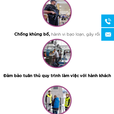
Chống khủng bố,
hành vi bạo loạn, gây rối
Đảm bảo tuân thủ quy trình làm việc với hành khách